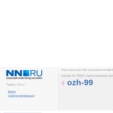
Персональный сайт пользователя
ozh-
портрет № 135097 зарегистрирован боле
ozh-99
Привет, Гость !
-
Войти
-
Зарегистрироваться