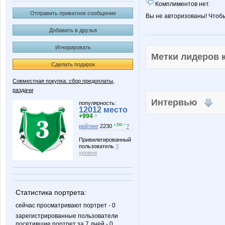
Комплиментов нет.
Отправить приватное сообщение
Вы не авторизованы! Чтоб
Добавить в друзья
Игнорировать
Метки лидеров
Сделать подарок
Совместная покупка: сбор предоплаты,
раздачи
Интервью
популярность:
12012 место
+994 ↑
+150 ↑
рейтинг
2230
?
Привилегированный
пользователь
3
уровня
Статистика портрета:
сейчас просматривают портрет - 0
зарегистрированные пользователи
посетившие портрет за 7 дней - 0